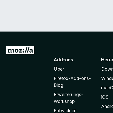
Z
u
Add-ons
Heru
r
Über
Downl
M
o
Firefox-Add-ons-
Wind
z
Blog
mac
i
Erweiterungs-
l
iOS
Workshop
l
Andr
a
Entwickler-