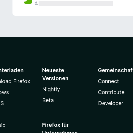
e
n
v
o
r
nterladen
Neueste
Gemeinschaf
Versionen
oad Firefox
Connect
Nightly
ows
Contribute
Beta
OS
Developer
Firefox für
oid
Unternehmen