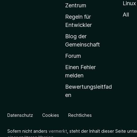
Linux
-
Zentrum
S
All
Regeln für
t
Entwickler
a
Blog der
r
Gemeinschaft
t
s
Forum
e
Einen Fehler
i
melden
t
Bewertungsleitfad
e
en
g
e
h
Datenschutz
Cookies
Rechtliches
e
n
Sofern nicht anders
vermerkt
, steht der Inhalt dieser Seite unt