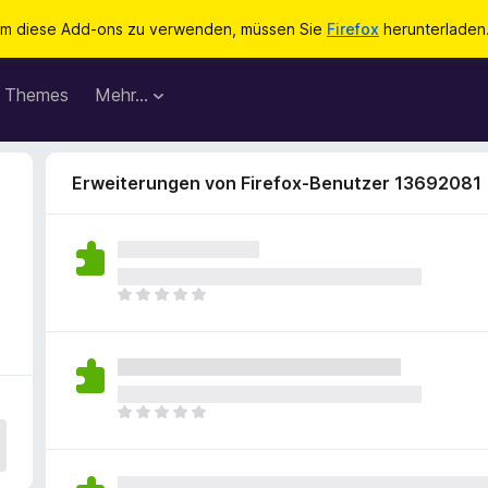
m diese Add-ons zu verwenden, müssen Sie
Firefox
herunterladen
Themes
Mehr…
Erweiterungen von Firefox-Benutzer 13692081
E
s
l
i
e
g
E
e
s
n
l
n
i