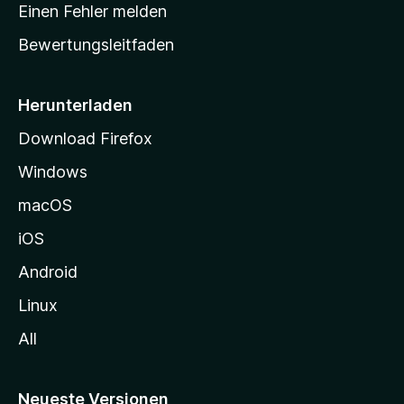
r
r
Einen Fehler melden
g
t
e
Bewertungsleitfaden
s
n
v
e
o
i
Herunterladen
r
t
Download Firefox
e
Windows
g
e
macOS
h
iOS
e
n
Android
Linux
All
Neueste Versionen