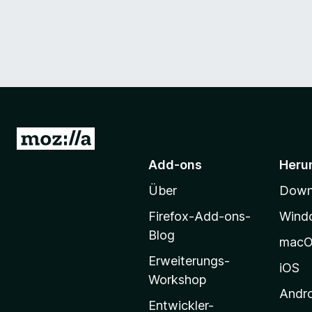
Z
u
Add-ons
Heru
r
Über
Downl
M
o
Firefox-Add-ons-
Wind
z
Blog
mac
i
Erweiterungs-
l
iOS
Workshop
l
Andr
a
Entwickler-