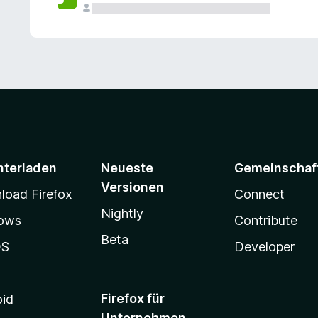
e
n
v
o
r
nterladen
Neueste
Gemeinschaf
Versionen
oad Firefox
Connect
Nightly
ows
Contribute
Beta
OS
Developer
Firefox für
oid
Unternehmen