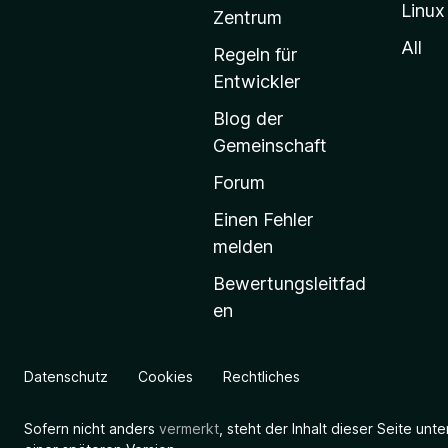
Linux
-
Zentrum
S
All
Regeln für
t
Entwickler
a
Blog der
r
Gemeinschaft
t
s
Forum
e
Einen Fehler
i
melden
t
Bewertungsleitfad
e
en
g
e
h
Datenschutz
Cookies
Rechtliches
e
n
Sofern nicht anders
vermerkt
, steht der Inhalt dieser Seite unt