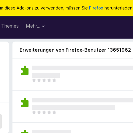
m diese Add-ons zu verwenden, müssen Sie
Firefox
herunterladen
Themes
Mehr…
Erweiterungen von Firefox-Benutzer 13651962
E
s
l
i
e
g
E
e
s
n
l
n
i