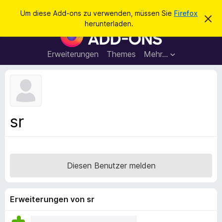
S
Anmelden
Um diese Add-ons zu verwenden, müssen Sie
Firefox
D
u
herunterladen.
i
A
c
e
d
s
h
e
d
Erweiterungen
Themes
Mehr…
e
n
-
H
n
i
o
n
n
w
e
s
i
f
s
sr
v
ü
e
r
r
w
d
e
e
r
Diesen Benutzer melden
f
n
e
F
n
i
Erweiterungen von sr
r
e