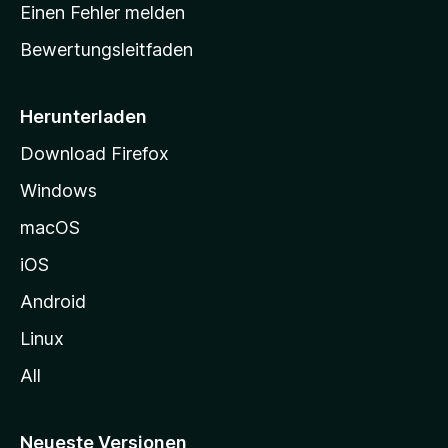
r
r
Einen Fehler melden
g
t
e
Bewertungsleitfaden
s
n
v
e
o
i
Herunterladen
r
t
Download Firefox
e
Windows
g
e
macOS
h
iOS
e
n
Android
Linux
All
Neueste Versionen