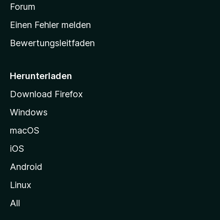
v
a
Forum
u
o
n
r
r
Einen Fehler melden
g
t
e
Bewertungsleitfaden
s
n
v
e
o
i
Herunterladen
r
t
Download Firefox
e
Windows
g
e
macOS
h
iOS
e
n
Android
Linux
All