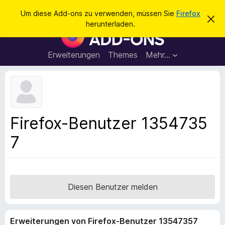
S
Anmelden
Um diese Add-ons zu verwenden, müssen Sie
Firefox
D
u
herunterladen.
i
A
c
e
d
s
h
e
d
Erweiterungen
Themes
Mehr…
e
n
-
H
n
i
o
n
n
w
e
s
i
f
s
Firefox-Benutzer 1354735
v
ü
e
7
r
r
w
d
e
e
r
f
n
e
F
Diesen Benutzer melden
n
i
r
Erweiterungen von Firefox-Benutzer 13547357
e