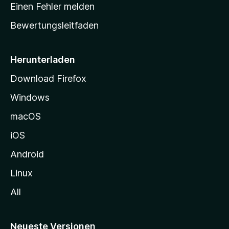
r
r
Einen Fehler melden
g
t
e
Bewertungsleitfaden
s
n
v
e
o
i
Herunterladen
r
t
Download Firefox
e
Windows
g
e
macOS
h
iOS
e
n
Android
Linux
All
Neueste Versionen