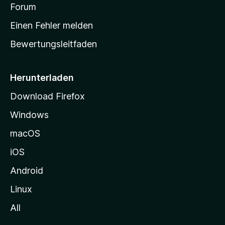
v
a
Forum
u
o
n
r
r
Einen Fehler melden
g
t
e
Bewertungsleitfaden
s
n
v
e
o
i
Herunterladen
r
t
Download Firefox
e
Windows
g
e
macOS
h
iOS
e
n
Android
Linux
All