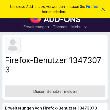
S
Anmelden
Um diese Add-ons zu verwenden, müssen Sie
Firefox
D
u
herunterladen.
i
A
c
e
d
s
h
e
d
Erweiterungen
Themes
Mehr…
e
n
-
H
n
i
o
n
n
w
e
s
i
f
s
Firefox-Benutzer 1347307
v
ü
e
3
r
r
w
d
e
e
r
f
n
e
F
Diesen Benutzer melden
n
i
r
Erweiterungen von Firefox-Benutzer 13473073
e