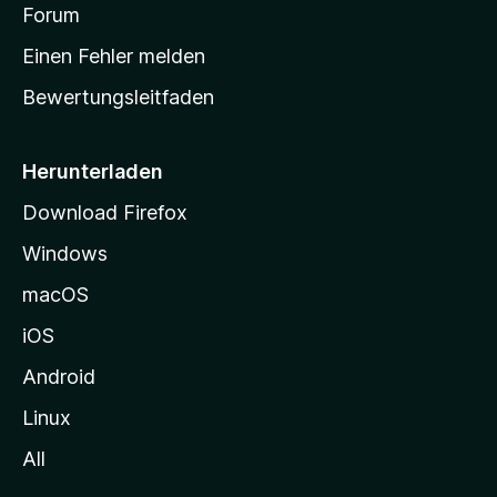
v
a
Forum
u
o
n
r
r
Einen Fehler melden
g
t
e
Bewertungsleitfaden
s
n
v
e
o
i
Herunterladen
r
t
Download Firefox
e
Windows
g
e
macOS
h
iOS
e
n
Android
Linux
All