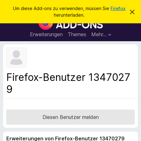
S
Anmelden
Um diese Add-ons zu verwenden, müssen Sie
Firefox
D
u
herunterladen.
i
A
c
e
d
s
h
e
d
Erweiterungen
Themes
Mehr…
e
n
-
H
n
i
o
n
n
w
e
s
i
f
s
Firefox-Benutzer 1347027
v
ü
e
9
r
r
w
d
e
e
r
f
n
e
F
Diesen Benutzer melden
n
i
r
Erweiterungen von Firefox-Benutzer 13470279
e