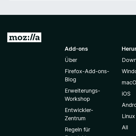
f
o
x
-
B
Z
r
u
Add-ons
Heru
o
r
w
Über
Downl
M
s
o
e
Firefox-Add-ons-
Wind
z
r
Blog
mac
i
Erweiterungs-
l
iOS
Workshop
l
Andr
a
Entwickler-
Linux
-
Zentrum
S
All
Regeln für
t