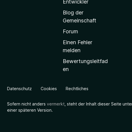
Entwickler
a
Blog der
r
Gemeinschaft
t
s
Forum
e
Einen Fehler
i
melden
t
Bewertungsleitfad
e
en
g
e
h
Datenschutz
Cookies
Rechtliches
e
n
Sofern nicht anders
vermerkt
, steht der Inhalt dieser Seite unt
einer späteren Version.