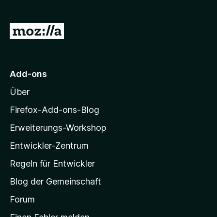
f
o
Z
x
u
-
r
B
r
M
Add-ons
o
o
w
Über
z
s
i
Firefox-Add-ons-Blog
e
l
r
Erweiterungs-Workshop
l
Entwickler-Zentrum
a
-
Regeln für Entwickler
S
Blog der Gemeinschaft
t
a
Forum
r