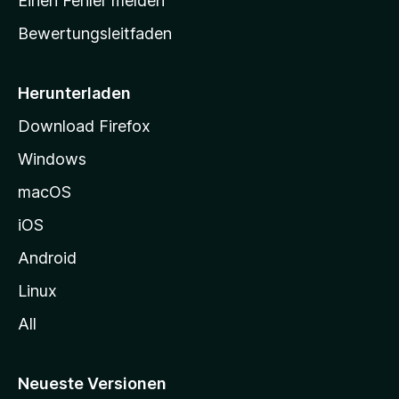
Einen Fehler melden
t
Bewertungsleitfaden
s
e
i
Herunterladen
t
Download Firefox
e
Windows
g
e
macOS
h
iOS
e
n
Android
Linux
All
Neueste Versionen