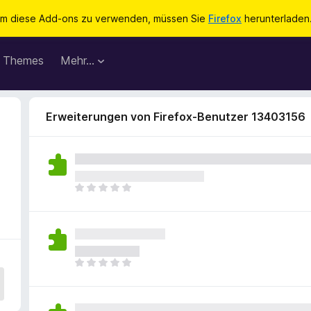
m diese Add-ons zu verwenden, müssen Sie
Firefox
herunterladen
Themes
Mehr…
Erweiterungen von Firefox-Benutzer 13403156
E
s
l
i
e
g
E
e
s
n
l
n
i