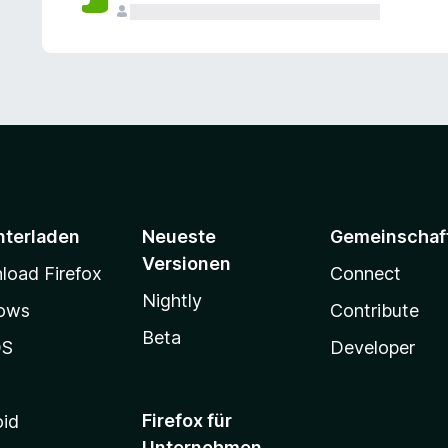
e
n
v
o
r
nterladen
Neueste
Gemeinschaf
Versionen
oad Firefox
Connect
Nightly
ows
Contribute
Beta
OS
Developer
Firefox für
oid
Unternehmen