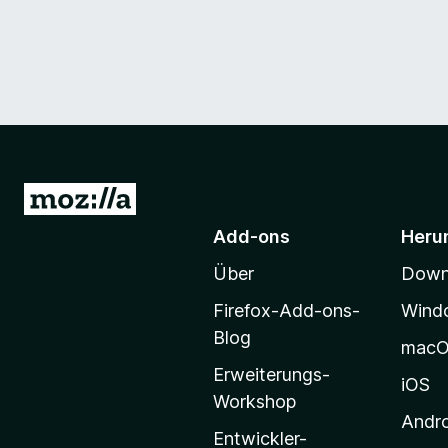
Z
u
Add-ons
Heru
r
Über
Downl
M
o
Firefox-Add-ons-
Wind
z
Blog
mac
i
Erweiterungs-
l
iOS
Workshop
l
Andr
a
Entwickler-