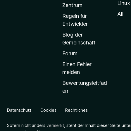
Linux
-
Zentrum
S
All
Regeln für
t
Entwickler
a
Blog der
r
Gemeinschaft
t
s
Forum
e
Einen Fehler
i
melden
t
Bewertungsleitfad
e
en
g
e
h
Datenschutz
Cookies
Rechtliches
e
n
Sofern nicht anders
vermerkt
, steht der Inhalt dieser Seite unt