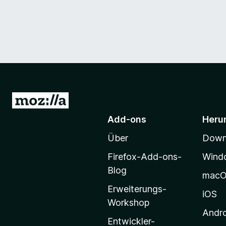
Z
u
Add-ons
Heru
r
Über
Downl
M
o
Firefox-Add-ons-
Wind
z
Blog
mac
i
Erweiterungs-
l
iOS
Workshop
l
Andr
a
Entwickler-