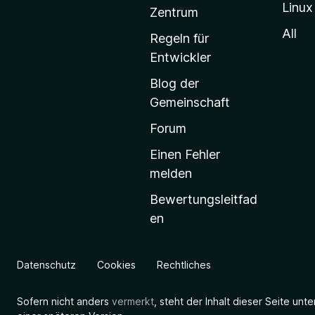
Linux
-
Zentrum
S
All
Regeln für
t
Entwickler
a
Blog der
r
Gemeinschaft
t
s
Forum
e
Einen Fehler
i
melden
t
Bewertungsleitfad
e
en
g
e
h
Datenschutz
Cookies
Rechtliches
e
n
Sofern nicht anders
vermerkt
, steht der Inhalt dieser Seite unt