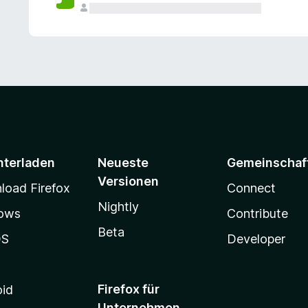
e
n
v
o
r
nterladen
Neueste
Gemeinschaf
Versionen
oad Firefox
Connect
Nightly
ows
Contribute
Beta
OS
Developer
Firefox für
oid
Unternehmen