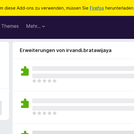
m diese Add-ons zu verwenden, müssen Sie
Firefox
herunterladen
Themes
Mehr…
Erweiterungen von irvandi.bratawijaya
E
s
l
i
e
g
E
e
s
n
l
n
i