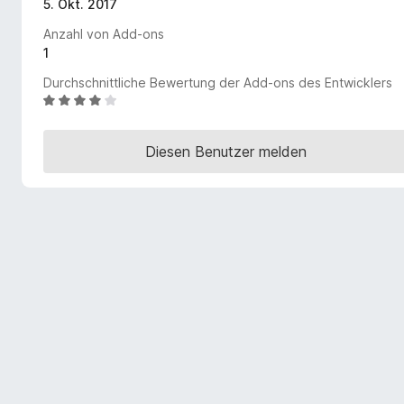
5. Okt. 2017
f
Anzahl von Add-ons
o
1
x
-
Durchschnittliche Bewertung der Add-ons des Entwicklers
B
B
e
r
w
o
Diesen Benutzer melden
e
w
r
s
t
e
e
r
t
m
i
t
3
,
9
v
o
n