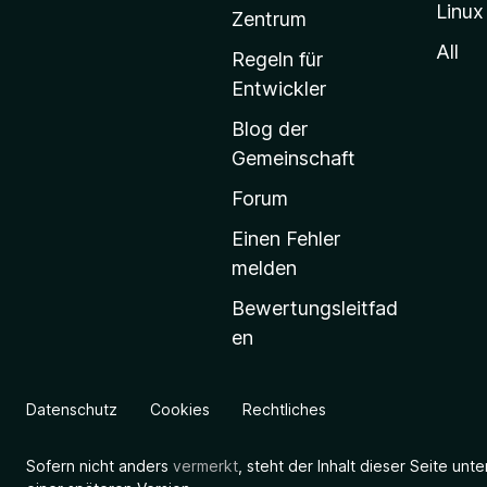
Linux
-
Zentrum
S
All
Regeln für
t
Entwickler
a
Blog der
r
Gemeinschaft
t
s
Forum
e
Einen Fehler
i
melden
t
Bewertungsleitfad
e
en
g
e
h
Datenschutz
Cookies
Rechtliches
e
n
Sofern nicht anders
vermerkt
, steht der Inhalt dieser Seite unt