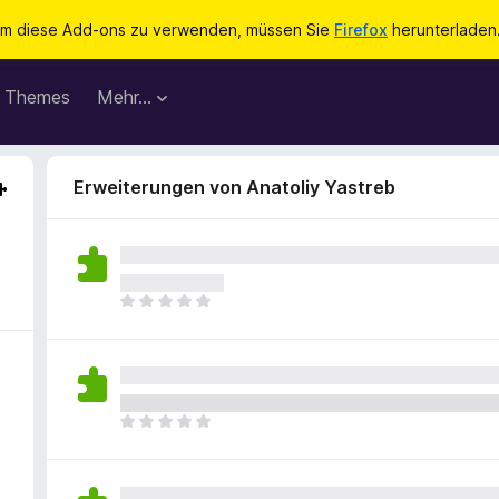
m diese Add-ons zu verwenden, müssen Sie
Firefox
herunterladen
Themes
Mehr…
Erweiterungen von Anatoliy Yastreb
E
s
l
i
e
g
E
e
s
n
l
n
i