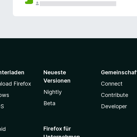
e
n
v
o
r
nterladen
Neueste
Gemeinschaf
Versionen
oad Firefox
Connect
Nightly
ows
Contribute
Beta
OS
Developer
Firefox für
oid
Unternehmen