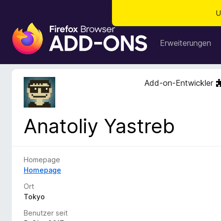
U
A
d
Erweiterungen
d
-
o
Add-on-Entwickler
n
s
f
Anatoliy Yastreb
ü
r
d
e
Homepage
n
Homepage
F
Ort
i
Tokyo
r
Benutzer seit
e