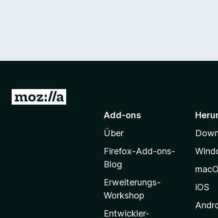
Z
u
Add-ons
Heru
r
Über
Downl
M
o
Firefox-Add-ons-
Wind
z
Blog
mac
i
Erweiterungs-
l
iOS
Workshop
l
Andr
a
Entwickler-