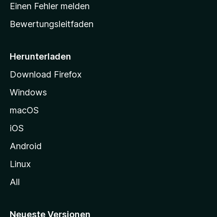
r
r
Einen Fehler melden
g
t
e
Bewertungsleitfaden
s
n
v
e
o
i
Herunterladen
r
t
Download Firefox
e
Windows
g
e
macOS
h
iOS
e
n
Android
Linux
All
Neueste Versionen