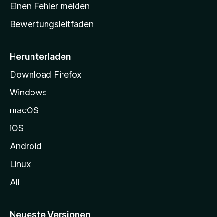
r
r
Einen Fehler melden
g
t
e
Bewertungsleitfaden
s
n
v
e
o
i
Herunterladen
r
t
Download Firefox
e
Windows
g
e
macOS
h
iOS
e
n
Android
Linux
All
Neueste Versionen