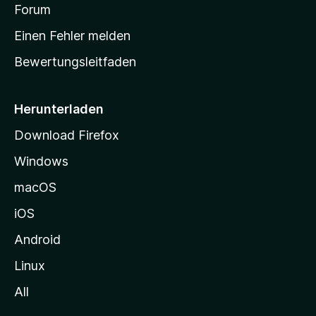
v
a
Forum
u
o
n
r
r
Einen Fehler melden
g
t
e
Bewertungsleitfaden
s
n
v
e
o
i
Herunterladen
r
t
Download Firefox
e
Windows
g
e
macOS
h
iOS
e
n
Android
Linux
All