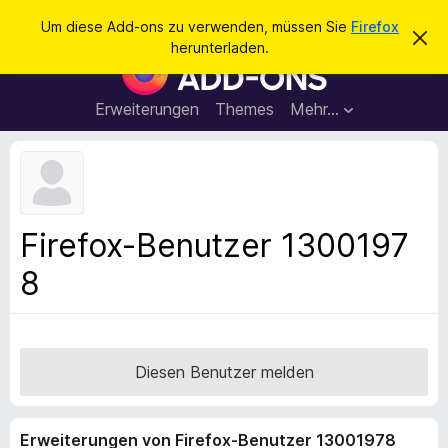
S
Anmelden
Um diese Add-ons zu verwenden, müssen Sie
Firefox
D
u
herunterladen.
i
A
c
e
d
s
h
e
d
Erweiterungen
Themes
Mehr…
e
n
-
H
n
i
o
n
n
w
e
s
i
f
s
Firefox-Benutzer 1300197
v
ü
e
8
r
r
w
d
e
e
r
f
n
e
F
Diesen Benutzer melden
n
i
r
Erweiterungen von Firefox-Benutzer 13001978
e