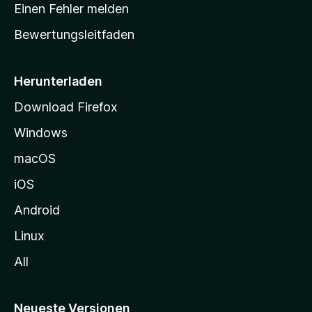
r
r
Einen Fehler melden
g
t
e
Bewertungsleitfaden
s
n
v
e
o
i
Herunterladen
r
t
Download Firefox
e
Windows
g
e
macOS
h
iOS
e
n
Android
Linux
All
Neueste Versionen