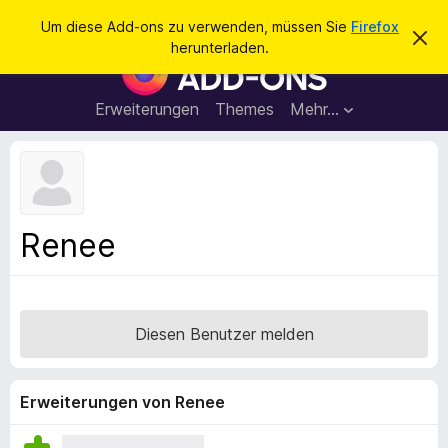
S
Anmelden
Um diese Add-ons zu verwenden, müssen Sie
Firefox
D
u
herunterladen.
i
A
c
e
d
s
h
e
d
Erweiterungen
Themes
Mehr…
e
n
-
H
n
i
o
n
n
w
e
s
i
f
s
Renee
v
ü
e
r
r
w
d
e
e
r
Diesen Benutzer melden
f
n
e
F
n
i
Erweiterungen von Renee
r
e