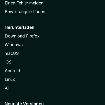
r
r
Einen Fehler melden
g
t
e
Bewertungsleitfaden
s
n
v
e
o
i
Herunterladen
r
t
Download Firefox
e
Windows
g
e
macOS
h
iOS
e
n
Android
Linux
All
Neueste Versionen