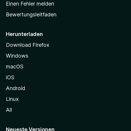
r
r
Einen Fehler melden
g
t
e
Bewertungsleitfaden
s
n
v
e
o
i
Herunterladen
r
t
Download Firefox
e
Windows
g
e
macOS
h
iOS
e
n
Android
Linux
All
Neueste Versionen