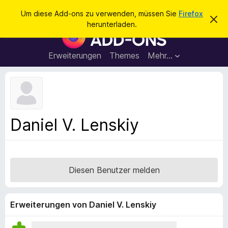
S
Anmelden
Um diese Add-ons zu verwenden, müssen Sie
Firefox
D
u
herunterladen.
i
A
c
e
d
s
h
e
d
Erweiterungen
Themes
Mehr…
e
n
-
H
n
i
o
n
n
w
e
s
i
f
s
Daniel V. Lenskiy
v
ü
e
r
r
w
d
e
e
r
Diesen Benutzer melden
f
n
e
F
n
i
Erweiterungen von Daniel V. Lenskiy
r
e