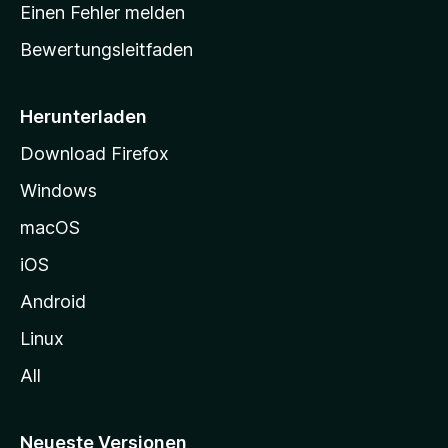
r
r
Einen Fehler melden
g
t
e
Bewertungsleitfaden
s
n
v
e
o
i
Herunterladen
r
t
Download Firefox
e
Windows
g
e
macOS
h
iOS
e
n
Android
Linux
All
Neueste Versionen