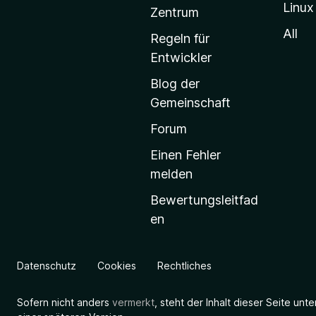
Linux
-
Zentrum
S
All
Regeln für
t
Entwickler
a
Blog der
r
Gemeinschaft
t
s
Forum
e
Einen Fehler
i
melden
t
Bewertungsleitfad
e
en
g
e
h
Datenschutz
Cookies
Rechtliches
e
n
Sofern nicht anders
vermerkt
, steht der Inhalt dieser Seite unt