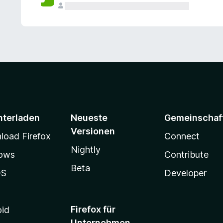
e
n
v
o
r
nterladen
Neueste
Gemeinschaf
Versionen
oad Firefox
Connect
Nightly
ows
Contribute
Beta
OS
Developer
Firefox für
oid
Unternehmen