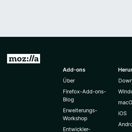
Z
u
Add-ons
Heru
r
Über
Downl
M
o
Firefox-Add-ons-
Wind
z
Blog
mac
i
Erweiterungs-
l
iOS
Workshop
l
Andr
a
Entwickler-