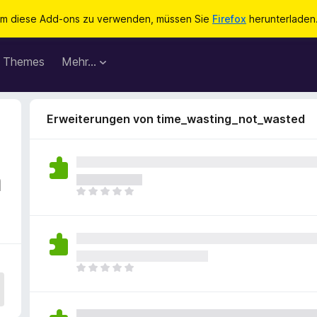
m diese Add-ons zu verwenden, müssen Sie
Firefox
herunterladen
Themes
Mehr…
Erweiterungen von time_wasting_not_wasted
a
E
s
l
i
e
g
E
e
s
n
l
n
i