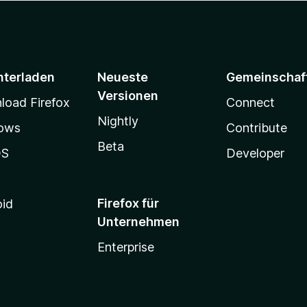
nterladen
Neueste
Gemeinschaf
Versionen
oad Firefox
Connect
Nightly
ows
Contribute
Beta
OS
Developer
Firefox für
oid
Unternehmen
Enterprise