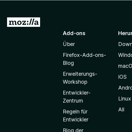
f
o
x
Z
-
u
Add-ons
Heru
B
r
r
Über
Downl
M
o
o
w
Firefox-Add-ons-
Wind
z
s
Blog
mac
e
i
Erweiterungs-
r
l
iOS
Workshop
l
Andr
a
Entwickler-
Linux
-
Zentrum
S
All
Regeln für
t
Entwickler
a
Blog der