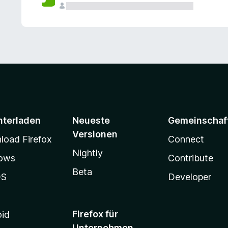
e
n
v
o
r
nterladen
Neueste
Gemeinschaf
Versionen
oad Firefox
Connect
Nightly
ows
Contribute
Beta
OS
Developer
Firefox für
oid
Unternehmen