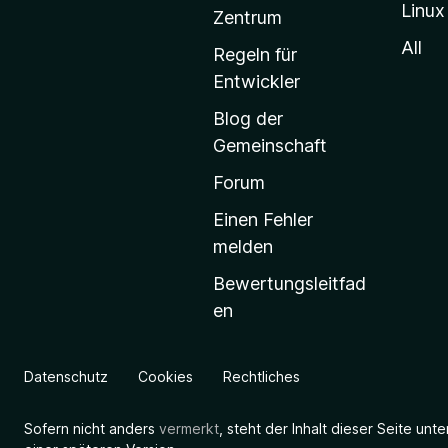
Linux
-
Zentrum
S
All
Regeln für
t
Entwickler
a
Blog der
r
Gemeinschaft
t
s
Forum
e
Einen Fehler
i
melden
t
Bewertungsleitfad
e
en
g
e
h
Datenschutz
Cookies
Rechtliches
e
n
Sofern nicht anders
vermerkt
, steht der Inhalt dieser Seite unt