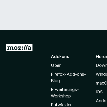
Z
u
Add-ons
Heru
r
Über
Downl
M
o
Firefox-Add-ons-
Wind
z
Blog
mac
i
Erweiterungs-
l
iOS
Workshop
l
Andr
a
Entwickler-