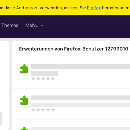
m diese Add-ons zu verwenden, müssen Sie
Firefox
herunterladen
Themes
Mehr…
Erweiterungen von Firefox-Benutzer 12799010
E
s
l
i
e
g
E
e
s
n
l
n
i