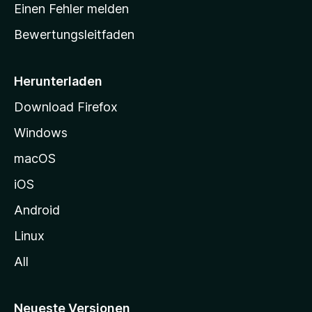
r
r
Einen Fehler melden
g
t
e
Bewertungsleitfaden
s
n
v
e
o
i
Herunterladen
r
t
Download Firefox
e
Windows
g
e
macOS
h
iOS
e
n
Android
Linux
All
Neueste Versionen