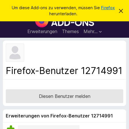
S
Anmelden
Um diese Add-ons zu verwenden, müssen Sie
Firefox
D
u
herunterladen.
i
A
c
e
d
s
h
e
d
Erweiterungen
Themes
Mehr…
e
n
-
H
n
i
o
n
n
w
e
s
i
f
s
Firefox-Benutzer 12714991
v
ü
e
r
r
w
d
e
e
r
Diesen Benutzer melden
f
n
e
F
n
i
Erweiterungen von Firefox-Benutzer 12714991
r
e