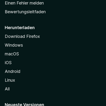
r
r
Einen Fehler melden
g
t
e
Bewertungsleitfaden
s
n
v
e
o
i
Herunterladen
r
t
Download Firefox
e
Windows
g
e
macOS
h
iOS
e
n
Android
Linux
All
Neueste Versionen