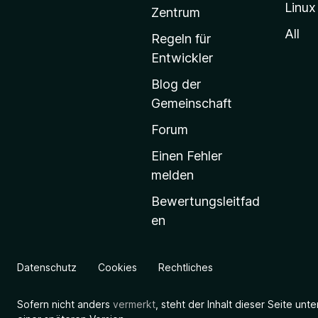
Linux
-
Zentrum
S
All
Regeln für
t
Entwickler
a
Blog der
r
Gemeinschaft
t
s
Forum
e
Einen Fehler
i
melden
t
Bewertungsleitfad
e
en
g
e
h
Datenschutz
Cookies
Rechtliches
e
n
Sofern nicht anders
vermerkt
, steht der Inhalt dieser Seite unt