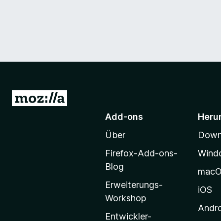
Z
u
Add-ons
Heru
r
Über
Downl
M
o
Firefox-Add-ons-
Wind
z
Blog
mac
i
Erweiterungs-
l
iOS
Workshop
l
Andr
a
Entwickler-