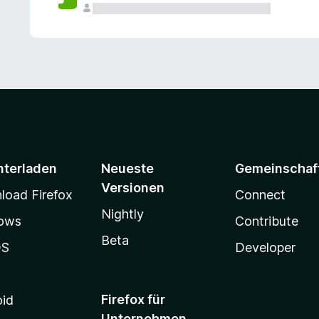
e
n
v
o
r
nterladen
Neueste
Gemeinschaf
Versionen
oad Firefox
Connect
Nightly
ows
Contribute
Beta
OS
Developer
Firefox für
oid
Unternehmen