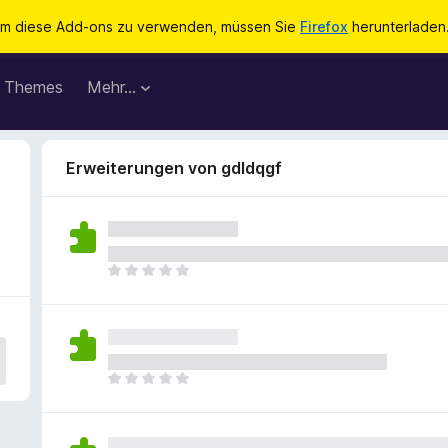
m diese Add-ons zu verwenden, müssen Sie
Firefox
herunterladen
Themes
Mehr…
Erweiterungen von gdldqgf
E
s
l
i
e
g
E
e
s
n
l
n
i