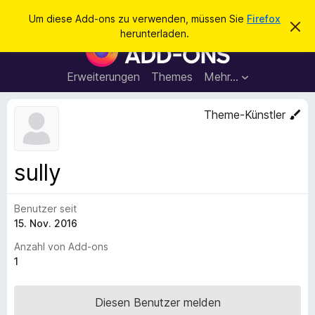
S
Anmelden
Um diese Add-ons zu verwenden, müssen Sie
Firefox
D
u
herunterladen.
i
A
c
e
d
s
h
e
d
Erweiterungen
Themes
Mehr…
e
n
-
H
n
i
o
Theme-Künstler
n
n
w
e
s
i
f
s
sully
v
ü
e
r
r
w
Benutzer seit
d
e
15. Nov. 2016
e
r
f
n
Anzahl von Add-ons
e
F
1
n
i
r
Diesen Benutzer melden
e