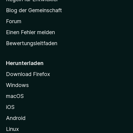
e
S
e
r
Blog der Gemeinschaft
n
t
t
v
a
Forum
u
o
n
r
r
Einen Fehler melden
g
t
e
Bewertungsleitfaden
s
n
v
e
o
i
Herunterladen
r
t
Download Firefox
e
Windows
g
e
macOS
h
iOS
e
n
Android
Linux