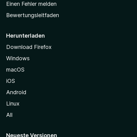
r
r
Einen Fehler melden
g
t
e
Bewertungsleitfaden
s
n
v
e
o
i
Herunterladen
r
t
Download Firefox
e
Windows
g
e
macOS
h
iOS
e
n
Android
Linux
All
Neueste Versionen