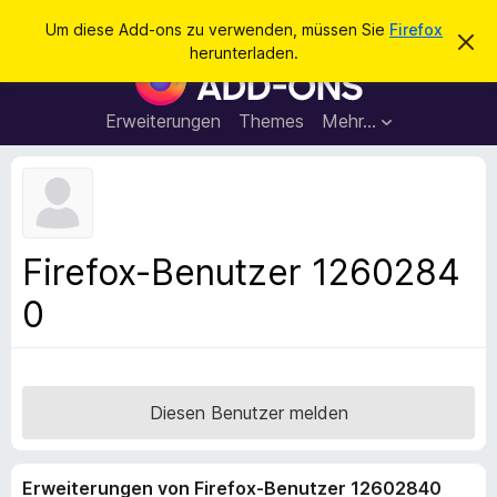
S
Anmelden
Um diese Add-ons zu verwenden, müssen Sie
Firefox
D
u
herunterladen.
i
A
c
e
d
s
h
e
d
Erweiterungen
Themes
Mehr…
e
n
-
H
n
i
o
n
n
w
e
s
i
f
s
Firefox-Benutzer 1260284
v
ü
e
0
r
r
w
d
e
e
r
f
n
e
F
Diesen Benutzer melden
n
i
r
Erweiterungen von Firefox-Benutzer 12602840
e