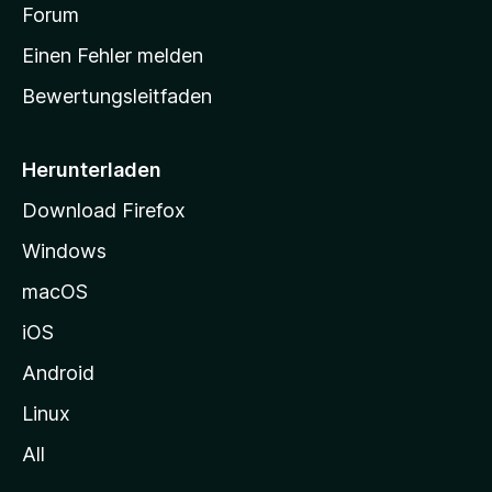
v
a
Forum
u
o
n
r
r
Einen Fehler melden
g
t
e
Bewertungsleitfaden
s
n
v
e
o
i
Herunterladen
r
t
Download Firefox
e
Windows
g
e
macOS
h
iOS
e
n
Android
Linux
All