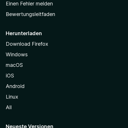
r
r
Einen Fehler melden
g
t
e
Bewertungsleitfaden
s
n
v
e
o
i
Herunterladen
r
t
Download Firefox
e
Windows
g
e
macOS
h
iOS
e
n
Android
Linux
All
Neueste Versionen