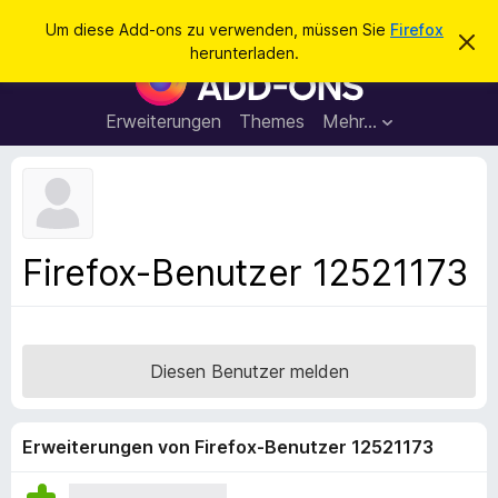
S
Anmelden
Um diese Add-ons zu verwenden, müssen Sie
Firefox
D
u
herunterladen.
i
A
c
e
d
s
h
e
d
Erweiterungen
Themes
Mehr…
e
n
-
H
n
i
o
n
n
w
e
s
i
f
s
Firefox-Benutzer 12521173
v
ü
e
r
r
w
d
e
e
r
Diesen Benutzer melden
f
n
e
F
n
i
Erweiterungen von Firefox-Benutzer 12521173
r
e