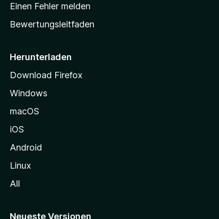
r
r
Einen Fehler melden
g
t
e
Bewertungsleitfaden
s
n
v
e
o
i
Herunterladen
r
t
Download Firefox
e
Windows
g
e
macOS
h
iOS
e
n
Android
Linux
All
Neueste Versionen