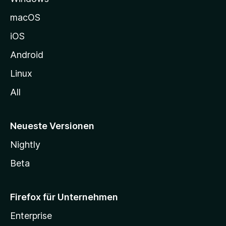
e
macOS
h
iOS
e
n
Android
Linux
All
Neueste Versionen
Nightly
Beta
Firefox für Unternehmen
Enterprise