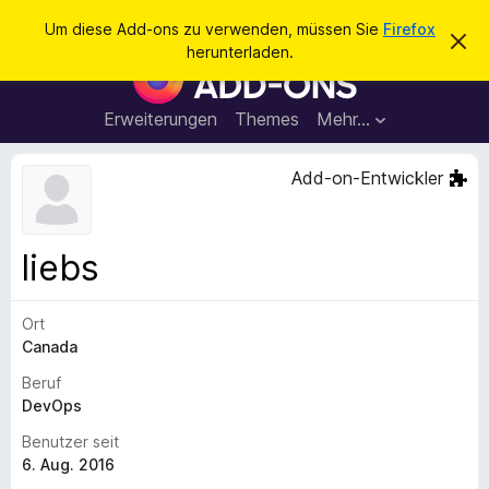
S
Anmelden
Um diese Add-ons zu verwenden, müssen Sie
Firefox
D
u
herunterladen.
i
A
c
e
d
s
h
e
d
Erweiterungen
Themes
Mehr…
e
n
-
H
n
i
o
Add-on-Entwickler
n
n
w
e
s
i
f
s
liebs
v
ü
e
r
r
w
Ort
d
e
Canada
e
r
f
n
Beruf
e
F
DevOps
n
i
Benutzer seit
r
6. Aug. 2016
e