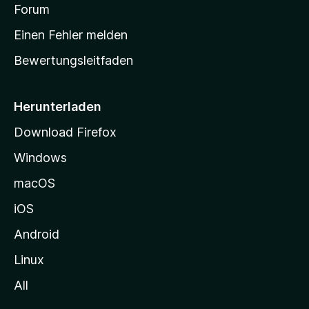
v
a
Forum
u
o
n
r
r
Einen Fehler melden
g
t
e
Bewertungsleitfaden
s
n
v
e
o
i
Herunterladen
r
t
Download Firefox
e
Windows
g
e
macOS
h
iOS
e
n
Android
Linux
All