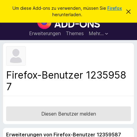
S
Anmelden
Um diese Add-ons zu verwenden, müssen Sie
Firefox
D
u
herunterladen.
i
A
c
e
d
s
h
e
d
Erweiterungen
Themes
Mehr…
e
n
-
H
n
i
o
n
n
w
e
s
i
f
s
Firefox-Benutzer 1235958
v
ü
e
7
r
r
w
d
e
e
r
f
n
e
F
Diesen Benutzer melden
n
i
r
Erweiterungen von Firefox-Benutzer 12359587
e