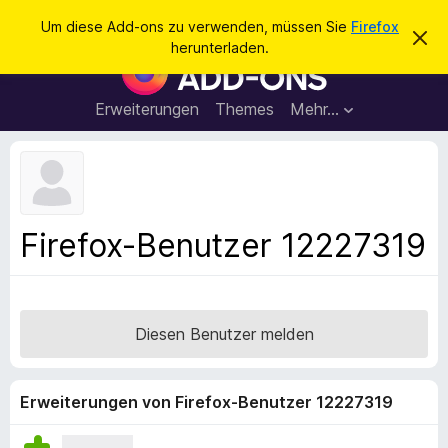
S
Anmelden
Um diese Add-ons zu verwenden, müssen Sie
Firefox
D
u
herunterladen.
i
A
c
e
d
s
h
e
d
Erweiterungen
Themes
Mehr…
e
n
-
H
n
i
o
n
n
w
e
s
i
f
s
Firefox-Benutzer 12227319
v
ü
e
r
r
w
d
e
e
r
Diesen Benutzer melden
f
n
e
F
n
i
Erweiterungen von Firefox-Benutzer 12227319
r
e