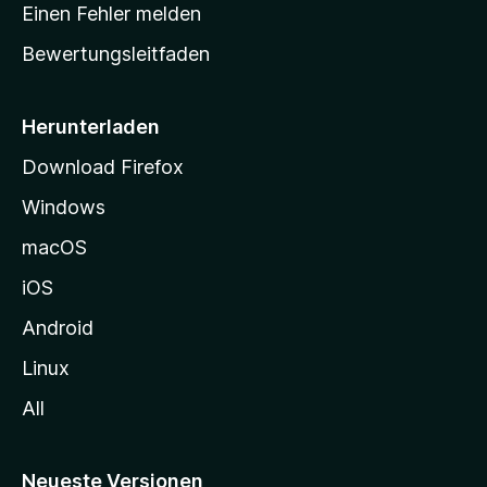
r
r
Einen Fehler melden
g
t
e
Bewertungsleitfaden
s
n
v
e
o
i
Herunterladen
r
t
Download Firefox
e
Windows
g
e
macOS
h
iOS
e
n
Android
Linux
All
Neueste Versionen