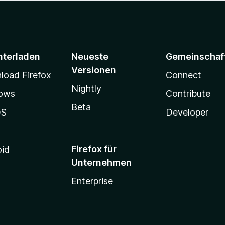
nterladen
Neueste
Gemeinschaf
Versionen
oad Firefox
Connect
Nightly
ows
Contribute
Beta
OS
Developer
Firefox für
oid
Unternehmen
Enterprise