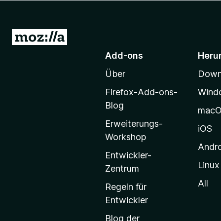
f
o
x
Z
-
u
Add-ons
Heru
B
r
r
Über
Downl
M
o
o
w
Firefox-Add-ons-
Wind
z
s
Blog
mac
e
i
Erweiterungs-
r
l
iOS
Workshop
l
Andr
a
Entwickler-
Linux
-
Zentrum
S
All
Regeln für
t
Entwickler
a
Blog der