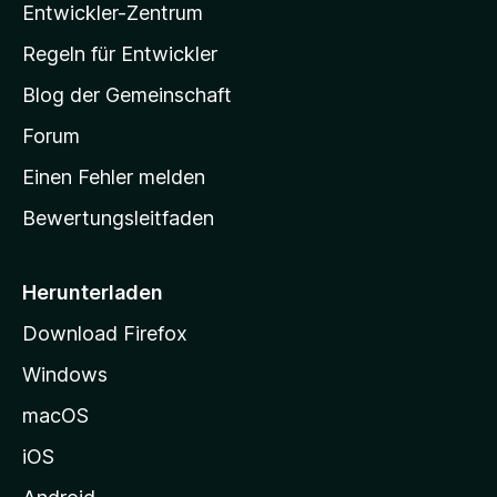
u
Entwickler-Zentrum
o
a
e
n
r
w
-
g
Regeln für Entwickler
e
S
e
r
Blog der Gemeinschaft
n
t
t
v
a
Forum
u
o
n
r
r
Einen Fehler melden
g
t
e
Bewertungsleitfaden
s
n
v
e
o
i
Herunterladen
r
t
Download Firefox
e
Windows
g
e
macOS
h
iOS
e
n