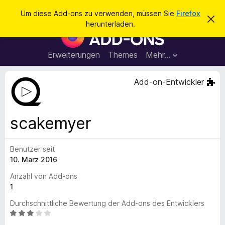
S
Anmelden
Um diese Add-ons zu verwenden, müssen Sie
Firefox
D
u
herunterladen.
i
A
c
e
d
s
h
e
d
Erweiterungen
Themes
Mehr…
e
n
-
H
n
i
o
Add-on-Entwickler
n
n
w
e
s
i
f
s
scakemyer
v
ü
e
r
r
w
Benutzer seit
d
e
10. März 2016
e
r
f
n
Anzahl von Add-ons
e
F
1
n
i
Durchschnittliche Bewertung der Add-ons des Entwicklers
r
B
e
e