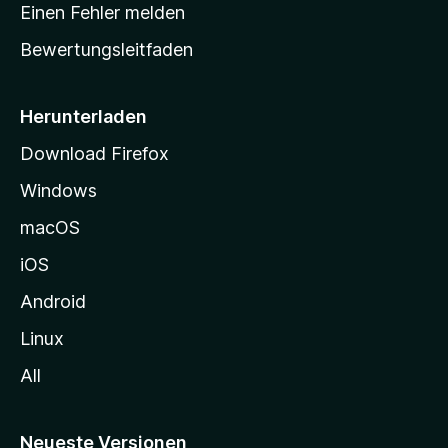
r
r
Einen Fehler melden
g
t
e
Bewertungsleitfaden
s
n
v
e
o
i
Herunterladen
r
t
Download Firefox
e
Windows
g
e
macOS
h
iOS
e
n
Android
Linux
All
Neueste Versionen