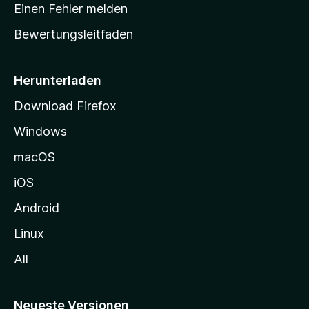
r
r
Einen Fehler melden
g
t
e
Bewertungsleitfaden
s
n
v
e
o
i
Herunterladen
r
t
Download Firefox
e
Windows
g
e
macOS
h
iOS
e
n
Android
Linux
All
Neueste Versionen