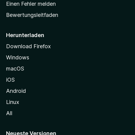
r
r
Einen Fehler melden
g
t
e
Bewertungsleitfaden
s
n
v
e
o
i
Herunterladen
r
t
Download Firefox
e
Windows
g
e
macOS
h
iOS
e
n
Android
Linux
All
Neueste Versionen