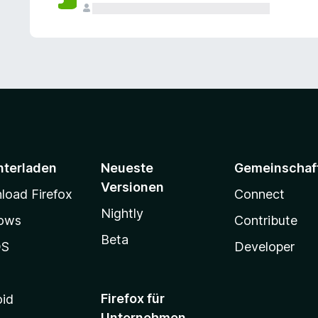
e
n
v
o
r
nterladen
Neueste
Gemeinschaf
Versionen
oad Firefox
Connect
Nightly
ows
Contribute
Beta
OS
Developer
Firefox für
oid
Unternehmen