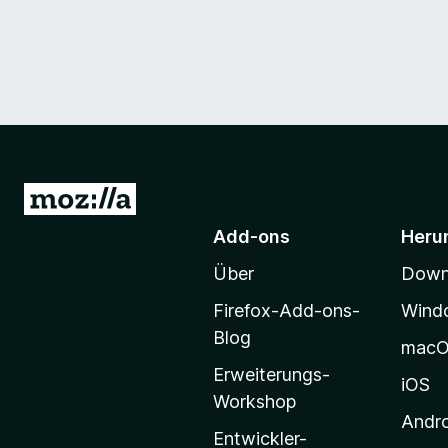
Z
u
Add-ons
Heru
r
Über
Downl
M
o
Firefox-Add-ons-
Wind
z
Blog
mac
i
Erweiterungs-
l
iOS
Workshop
l
Andr
a
Entwickler-