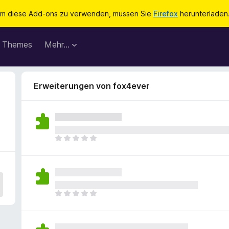
m diese Add-ons zu verwenden, müssen Sie
Firefox
herunterladen
Themes
Mehr…
Erweiterungen von fox4ever
E
s
l
i
e
g
E
e
s
n
l
n
i