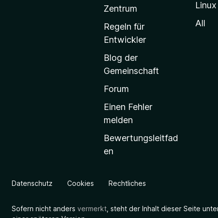
Linux
-
Zentrum
S
All
Regeln für
t
Entwickler
a
Blog der
r
Gemeinschaft
t
s
Forum
e
Einen Fehler
i
melden
t
Bewertungsleitfad
e
en
g
e
h
Datenschutz
Cookies
Rechtliches
e
n
Sofern nicht anders
vermerkt
, steht der Inhalt dieser Seite unt