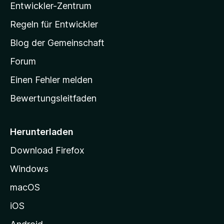
u
Entwickler-Zentrum
o
a
e
n
r
w
-
g
Regeln für Entwickler
e
S
e
r
Blog der Gemeinschaft
n
t
t
v
a
Forum
u
o
n
r
r
Einen Fehler melden
g
t
e
Bewertungsleitfaden
s
n
v
e
o
i
Herunterladen
r
t
Download Firefox
e
Windows
g
e
macOS
h
iOS
e
n