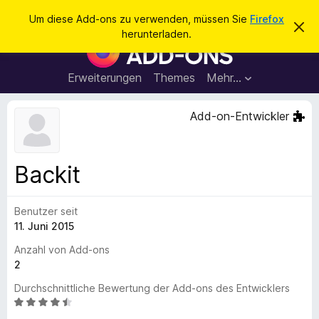
S
Anmelden
Um diese Add-ons zu verwenden, müssen Sie
Firefox
D
u
herunterladen.
i
A
c
e
d
s
h
e
d
Erweiterungen
Themes
Mehr…
e
n
-
H
n
i
o
Add-on-Entwickler
n
n
w
e
s
i
f
s
Backit
v
ü
e
r
r
w
Benutzer seit
d
e
11. Juni 2015
e
r
f
n
Anzahl von Add-ons
e
F
2
n
i
Durchschnittliche Bewertung der Add-ons des Entwicklers
r
B
e
e