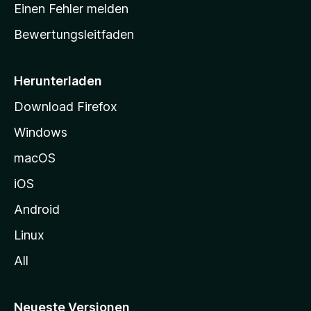
r
r
Einen Fehler melden
g
t
e
Bewertungsleitfaden
s
n
v
e
o
i
Herunterladen
r
t
Download Firefox
e
Windows
g
e
macOS
h
iOS
e
n
Android
Linux
All
Neueste Versionen