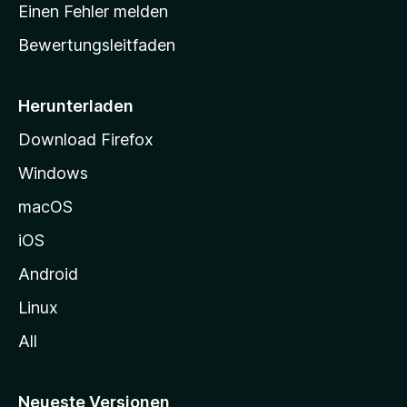
r
r
Einen Fehler melden
g
t
e
Bewertungsleitfaden
s
n
v
e
o
i
Herunterladen
r
t
Download Firefox
e
Windows
g
e
macOS
h
iOS
e
n
Android
Linux
All
Neueste Versionen