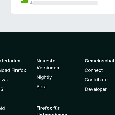
e
n
v
o
r
nterladen
Neueste
Gemeinschaf
Versionen
oad Firefox
Connect
Nightly
ows
Contribute
Beta
OS
Developer
Firefox für
oid
Unternehmen