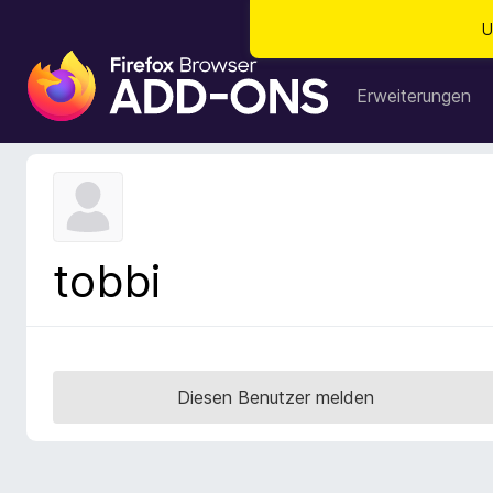
U
A
d
Erweiterungen
d
-
o
n
s
f
tobbi
ü
r
d
e
n
Diesen Benutzer melden
F
i
r
e