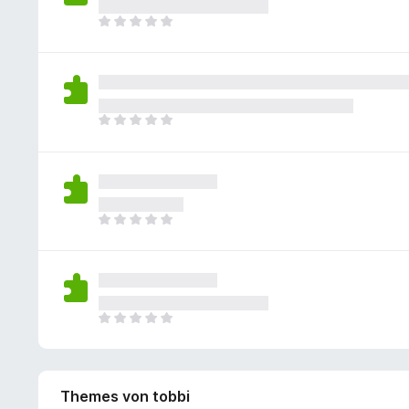
e
r
g
e
n
c
g
E
e
r
e
h
e
s
n
t
B
k
n
l
v
u
e
e
n
i
o
n
w
i
o
e
r
g
e
n
c
g
E
e
r
e
h
e
s
n
t
B
k
n
l
v
u
e
e
n
i
o
n
w
i
o
e
r
g
e
n
c
g
E
e
r
e
h
e
s
n
t
B
k
n
l
v
u
e
e
n
i
o
n
w
i
o
e
r
g
e
n
c
g
E
e
r
e
h
e
s
n
t
B
k
n
l
v
u
e
e
n
i
o
n
w
i
o
Themes von tobbi
e
r
g
e