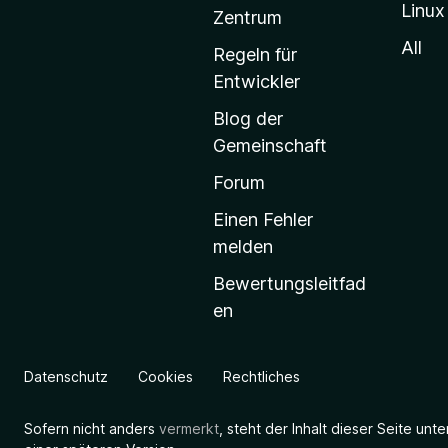
Linux
-
Zentrum
S
All
Regeln für
t
Entwickler
a
Blog der
r
Gemeinschaft
t
s
Forum
e
Einen Fehler
i
melden
t
Bewertungsleitfad
e
en
g
e
h
Datenschutz
Cookies
Rechtliches
e
n
Sofern nicht anders
vermerkt
, steht der Inhalt dieser Seite unt