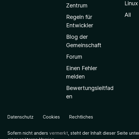
Linux
-
Zentrum
S
All
Regeln für
t
Entwickler
a
Blog der
r
Gemeinschaft
t
s
Forum
e
Einen Fehler
i
melden
t
Bewertungsleitfad
e
en
g
e
h
Datenschutz
Cookies
Rechtliches
e
n
Sofern nicht anders
vermerkt
, steht der Inhalt dieser Seite unt