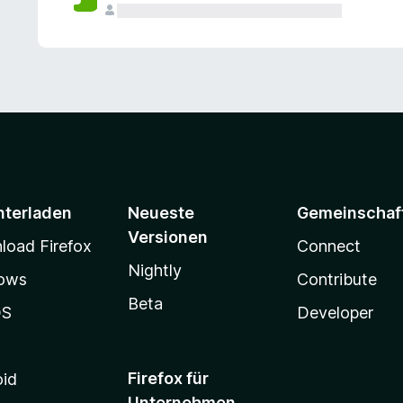
e
n
v
o
r
nterladen
Neueste
Gemeinschaf
Versionen
oad Firefox
Connect
Nightly
ows
Contribute
Beta
OS
Developer
Firefox für
oid
Unternehmen