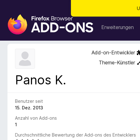
U
A
d
Erweiterungen
d
-
o
Add-on-Entwickler
n
Theme-Künstler
s
f
Panos K.
ü
r
d
e
Benutzer seit
n
15. Dez. 2013
F
Anzahl von Add-ons
i
1
r
Durchschnittliche Bewertung der Add-ons des Entwicklers
e