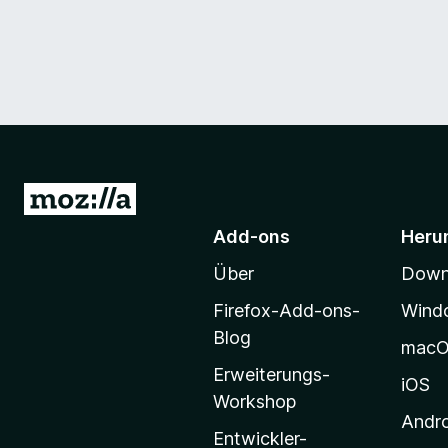
Z
u
Add-ons
Heru
r
Über
Downl
M
o
Firefox-Add-ons-
Wind
z
Blog
mac
i
Erweiterungs-
l
iOS
Workshop
l
Andr
a
Entwickler-