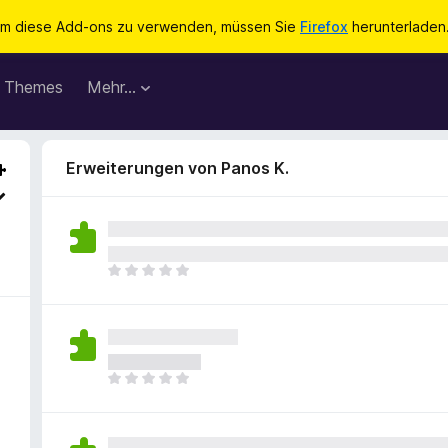
m diese Add-ons zu verwenden, müssen Sie
Firefox
herunterladen
Themes
Mehr…
Erweiterungen von Panos K.
E
s
l
i
e
g
E
e
s
n
l
n
i