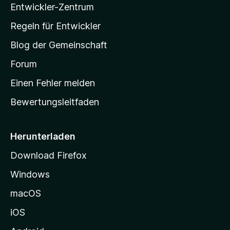
n
Entwickler-Zentrum
a
e
-
Regeln für Entwickler
n
S
Blog der Gemeinschaft
t
a
Forum
r
Einen Fehler melden
t
Bewertungsleitfaden
s
e
i
Herunterladen
t
Download Firefox
e
Windows
g
e
macOS
h
iOS
e