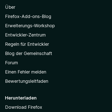
e
o
n
e
n
Über
5
z
r
S
n
i
Firefox-Add-ons-Blog
t
e
l
e
n
Erweiterungs-Workshop
r
l
n
Entwickler-Zentrum
a
e
-
n
Regeln für Entwickler
S
Blog der Gemeinschaft
t
a
Forum
r
Einen Fehler melden
t
Bewertungsleitfaden
s
e
i
Herunterladen
t
Download Firefox
e