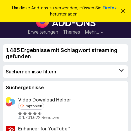
S
Anmelden
Um diese Add-ons zu verwenden, müssen Sie
Firefox
D
u
herunterladen.
i
A
c
e
d
s
h
e
d
Erweiterungen
Themes
Mehr…
e
n
-
H
n
i
o
n
1.485 Ergebnisse mit Schlagwort streaming
n
w
gefunden
e
s
i
f
s
Suchergebnisse filtern
v
ü
e
r
r
w
d
Suchergebnisse
e
e
r
Video Download Helper
f
n
e
Empfohlen
Empfohlen
F
n
B
i
1.731.622 Benutzer
e
r
w
Enhancer for YouTube™
e