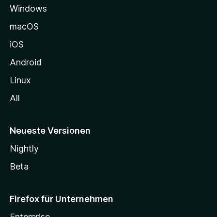
Windows
g
e
macOS
h
iOS
e
n
Android
Linux
All
Neueste Versionen
Nightly
Beta
Firefox für Unternehmen
Enterprise