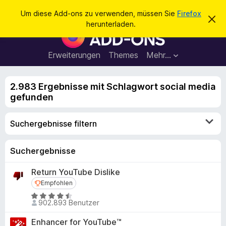
S
Anmelden
Um diese Add-ons zu verwenden, müssen Sie
Firefox
D
u
herunterladen.
i
A
c
e
d
s
h
e
d
Erweiterungen
Themes
Mehr…
e
n
-
H
n
i
o
n
2.983 Ergebnisse mit Schlagwort social media
n
w
gefunden
e
s
i
f
s
Suchergebnisse filtern
v
ü
e
r
r
w
d
Suchergebnisse
e
e
r
Return YouTube Dislike
f
n
e
Empfohlen
Empfohlen
F
n
B
i
902.893 Benutzer
e
r
w
Enhancer for YouTube™
e