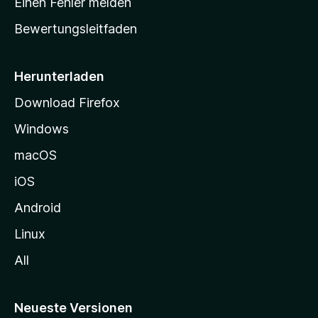
Einen Fehler melden
t
Bewertungsleitfaden
s
e
i
Herunterladen
t
Download Firefox
e
Windows
g
e
macOS
h
iOS
e
n
Android
Linux
All
Neueste Versionen