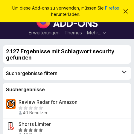
S
Anmelden
Um diese Add-ons zu verwenden, müssen Sie
Firefox
D
u
herunterladen.
i
A
c
e
d
s
h
e
d
Erweiterungen
Themes
Mehr…
e
n
-
H
n
i
o
n
2.127 Ergebnisse mit Schlagwort security
n
w
gefunden
e
s
i
f
s
Suchergebnisse filtern
v
ü
e
r
r
w
d
Suchergebnisse
e
e
r
Review Radar for Amazon
f
n
e
E
F
n
40 Benutzer
s
i
l
Shorts Limiter
r
i
B
e
e