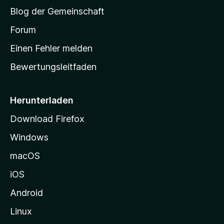
S
g
Blog der Gemeinschaft
e
t
n
a
Forum
v
r
o
Einen Fehler melden
t
r
Bewertungsleitfaden
s
e
i
Herunterladen
t
Download Firefox
e
Windows
g
e
macOS
h
iOS
e
n
Android
Linux