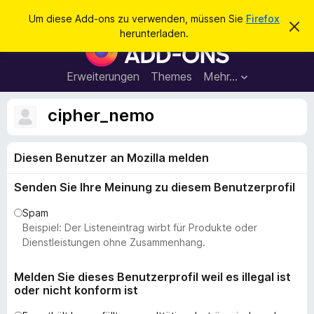
S
Anmelden
Um diese Add-ons zu verwenden, müssen Sie
Firefox
D
u
herunterladen.
i
A
c
e
d
s
h
e
d
Erweiterungen
Themes
Mehr…
e
n
-
H
n
i
o
cipher_nemo
n
n
w
e
s
i
Diesen Benutzer an Mozilla melden
f
s
v
ü
e
Senden Sie Ihre Meinung zu diesem Benutzerprofil
r
r
w
d
Spam
e
e
Beispiel: Der Listeneintrag wirbt für Produkte oder
r
f
n
Dienstleistungen ohne Zusammenhang.
e
F
n
i
Melden Sie dieses Benutzerprofil weil es illegal ist
oder nicht konform ist
r
e