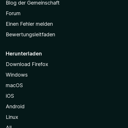
Blog der Gemeinschaft
t
a
Forum
r
Einen Fehler melden
t
Bewertungsleitfaden
s
e
i
Herunterladen
t
Download Firefox
e
Windows
g
e
macOS
h
iOS
e
n
Android
Linux
All