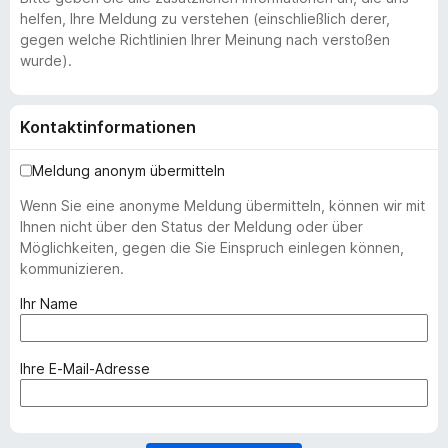
helfen, Ihre Meldung zu verstehen (einschließlich derer,
gegen welche Richtlinien Ihrer Meinung nach verstoßen
wurde).
Kontaktinformationen
Meldung anonym übermitteln
Wenn Sie eine anonyme Meldung übermitteln, können wir mit
Ihnen nicht über den Status der Meldung oder über
Möglichkeiten, gegen die Sie Einspruch einlegen können,
kommunizieren.
(
Ihr Name
e
r
f
(
Ihre E-Mail-Adresse
o
e
r
r
d
f