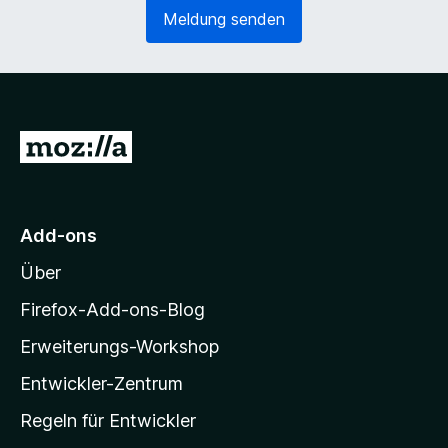
e
o
Meldung senden
r
r
l
d
i
e
c
r
h
l
)
i
Z
c
u
h
)
r
M
Add-ons
o
Über
z
i
Firefox-Add-ons-Blog
l
Erweiterungs-Workshop
l
Entwickler-Zentrum
a
-
Regeln für Entwickler
S