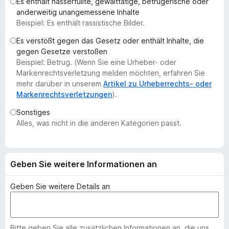
Es enthält hasserfüllte, gewalttätige, betrügerische oder
f
anderweitig unangemessene Inhalte
o
Beispiel: Es enthält rassistische Bilder.
x
Es verstößt gegen das Gesetz oder enthält Inhalte, die
-
gegen Gesetze verstoßen
B
Beispiel: Betrug. (Wenn Sie eine Urheber- oder
r
Markenrechtsverletzung melden möchten, erfahren Sie
o
mehr darüber in unserem
Artikel zu Urheberrechts- oder
Markenrechtsverletzungen
).
w
s
Sonstiges
e
Alles, was nicht in die anderen Kategorien passt.
r
Geben Sie weitere Informationen an
Geben Sie weitere Details an
Bitte geben Sie alle zusätzlichen Informationen an, die uns